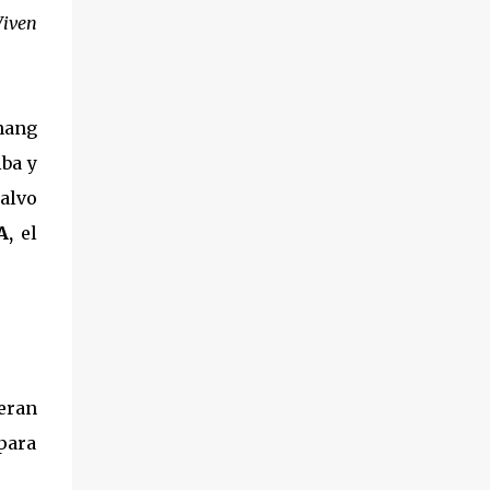
Viven
nang
iba y
salvo
A,
el
 eran
 para