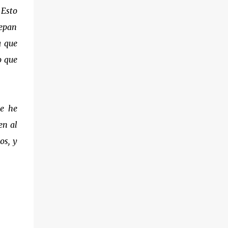
 Esto
sepan
a que
o que
e he
en al
os, y