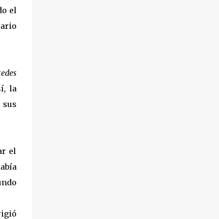
o el
sario
tedes
, la
 sus
r el
había
mundo
igió