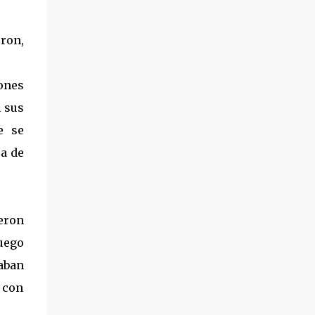
eron,
iones
n sus
e se
ca de
eron
luego
aban
 con