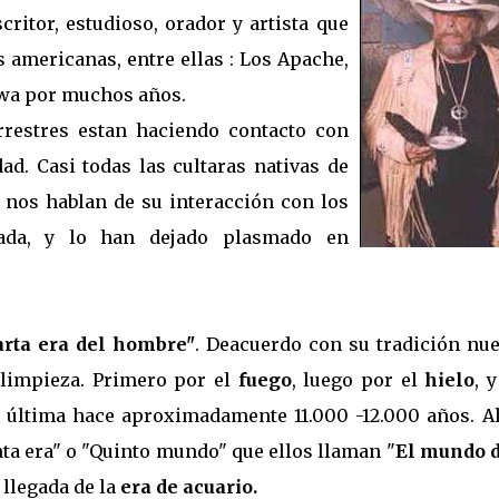
ritor, estudioso, orador y artista que
s americanas, entre ellas : Los Apache,
ibwa por muchos años.
rrestres estan haciendo contacto con
ad. Casi todas las cultaras nativas de
 nos hablan de su interacción con los
gada, y lo han dejado plasmado en
arta era del hombre"
. Deacuerdo con su tradición nue
 limpieza. Primero por el
fuego
, luego por el
hielo
, 
a última hace aproximadamente 11.000 -12.000 años. A
a era" o "Quinto mundo" que ellos llaman "
El mundo d
 llegada de la
era de acuario.