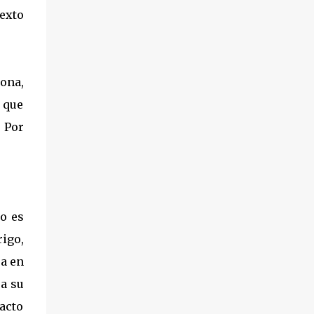
sexto
ona,
o que
 Por
o es
rigo,
ja en
a su
pacto