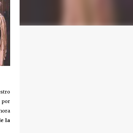
stro
y por
hora
e la