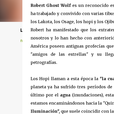
Robert Ghost Wolf
es un reconocido esc
ha trabajado y convivido con varias tibu
los Lakota, los Osage, los hopi y los Oj
Robert ha manifestado que los extrate
Lo mejor del fútbol
nosotros y lo han hecho con anteriorid
neogol.com
América poseen antiguas profecías que
"amigos de las estrellas" y su lle
petrografías.
Los Hopi llaman a esta época la
"la cu
planeta ya ha sufrido tres períodos de
último por el
agua
(inundaciones), est
estamos encaminándonos hacia la "Quint
Iluminación",
que suele coincidir con la