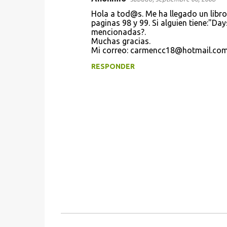
i
Hola a tod@s. Me ha llegado un libro
paginas 98 y 99. Si alguien tiene:"Da
o
mencionadas?.
s
Muchas gracias.
Mi correo: carmencc18@hotmail.co
RESPONDER