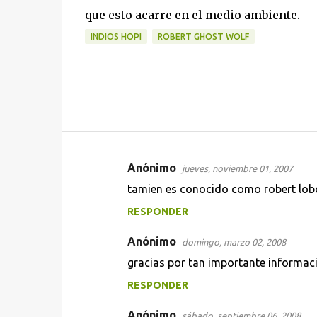
que esto acarre en el medio ambiente.
INDIOS HOPI
ROBERT GHOST WOLF
Anónimo
jueves, noviembre 01, 2007
C
tamien es conocido como robert lobo
o
RESPONDER
m
e
Anónimo
domingo, marzo 02, 2008
n
gracias por tan importante informac
t
RESPONDER
a
r
Anónimo
sábado, septiembre 06, 2008